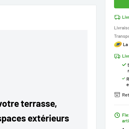
Liv
Livrais
Transp
La
Liv
R
Ret
otre terrasse,
Fle
espaces extérieurs
art