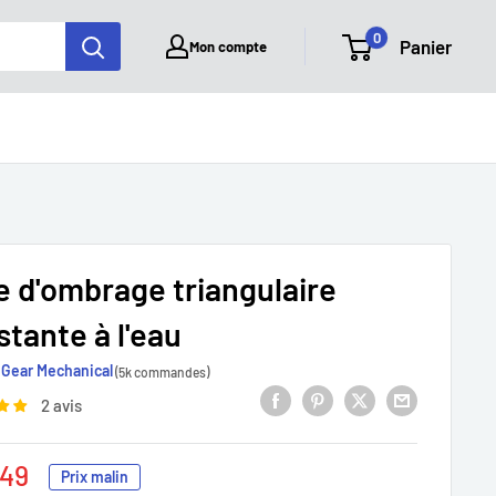
0
Panier
Mon compte
e d'ombrage triangulaire
stante à l'eau
Gear Mechanical
(5k commandes)
2 avis
.49
Prix malin