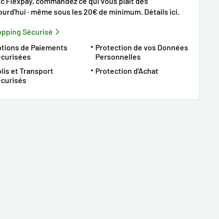
c Flexpay, commandez ce qui vous plaît dès
ourd'hui · même sous les 20€ de minimum.
Détails ici
.
pping Sécurisé
tions de Paiements
Protection de vos Données
écurisées
Personnelles
lis et Transport
Protection d'Achat
curisés