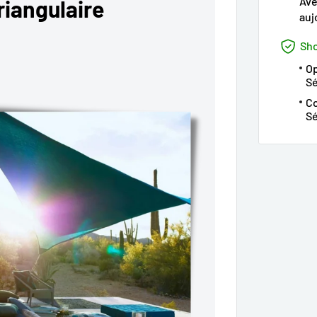
Ave
riangulaire
auj
Sho
Op
S
Co
Sé