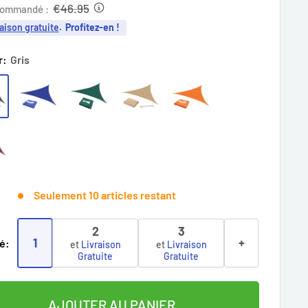
it
€46.95
commandé :
aison gratuite
.
Profitez-en !
r:
Gris
Seulement 10 articles restant
2
3
1
+
é:
et
Livraison
et
Livraison
Gratuite
Gratuite
AJOUTER AU PANIER