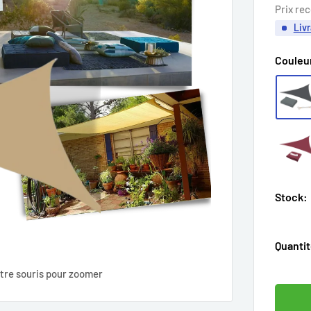
rédu
Prix re
Livr
Couleu
Stock:
Quantit
tre souris pour zoomer