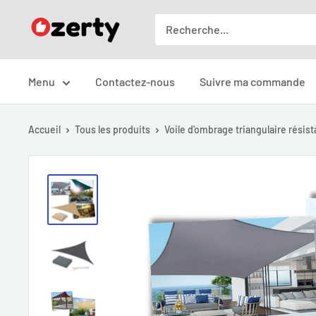
Passer
Ozerty
au
France
contenu
Menu
Contactez-nous
Suivre ma commande
Accueil
Tous les produits
Voile d'ombrage triangulaire résist