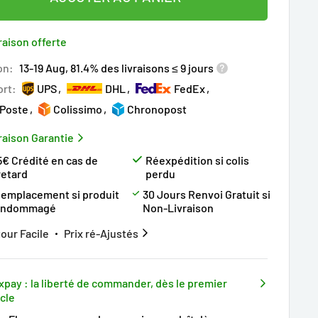
raison offerte
on:
13-19 Aug, 81.4% des livraisons ≤ 9 jours
ort:
UPS
DHL
FedEx
 Poste
Colissimo
Chronopost
raison Garantie
5€ Crédité en cas de
Réexpédition si colis
retard
perdu
emplacement si produit
30 Jours Renvoi Gratuit si
endommagé
Non-Livraison
our Facile
Prix ré-Ajustés
xpay : la liberté de commander, dès le premier
icle