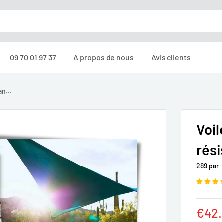
09 70 01 97 37
A propos de nous
Avis clients
an...
Voil
rési
289 par
Prix
€42