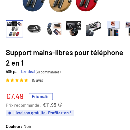
Support mains-libres pour téléphone
2 en 1
505 par
Lzndeal
(7k commandes)
15 avis
Prix
€7.49
Prix malin
réduit
€11.95
Prix recommandé :
Livraison gratuite
.
Profitez-en !
Couleur:
Noir