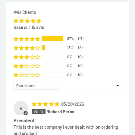
Avis Clients
Basé sur 15 avis
87%
(13)
13%
(2)
0%
(0)
0%
(0)
0%
(0)
Sort by
03/20/2026
R
Richard Peroni
President
This is the best company I ever dealt with on ordering
and product.