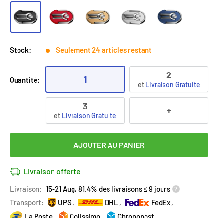
Stock:
Seulement 24 articles restant
2
1
Quantité:
et
Livraison Gratuite
3
+
et
Livraison Gratuite
AJOUTER AU PANIER
Livraison offerte
Livraison:
15-21 Aug, 81.4% des livraisons ≤ 9 jours
Transport:
UPS
DHL
FedEx
La Poste
Colissimo
Chronopost