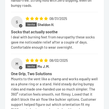
hands-free. Strong hold with zero slipping, even on
bumpy roads.
08/31/2025
S
Sheldon H.
Socks that actually soothe
I deal with burning feet from neuropathy these socks
gave me noticeable relief after a couple of days.
Comfortable enough to wear overnight.
08/02/2025
M
Ms J.M.
One Grip, Two Solutions
Mounts to the vent like a champ and works equally well
as a phone ring or a stand. Held steady during bumpy
rides and made one-handed use so much simpler. The
360° rotation feels smooth, not flimsy. Loved that it
didn’t block the air flow like bulkier options. Customer
support helped figure out which orientation fit my