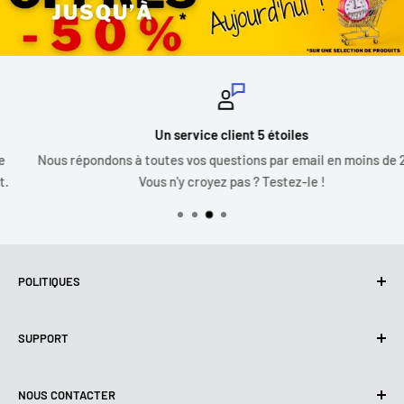
Un service client 5 étoiles
Nous répondons à toutes vos questions par email en moins de 24h.
Vous n'y croyez pas ? Testez-le !
POLITIQUES
Politique de confidentialité
SUPPORT
Utilisation de cookies (RGPD)
Conditions d'utilisation
A propos de nous
NOUS CONTACTER
Politique de livraison
Nous contacter