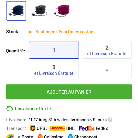
Stock:
Seulement 14 articles restant
2
1
Quantité:
et
Livraison Gratuite
3
+
et
Livraison Gratuite
AJOUTER AU PANIER
Livraison offerte
Livraison:
11-17 Aug, 81.4% des livraisons ≤ 9 jours
Transport:
UPS
DHL
FedEx
La Poste
Colissimo
Chronopost