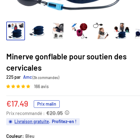
Minerve gonflable pour soutien des
cervicales
225 par
Amc
(3k commandes)
166 avis
Prix
€17.49
Prix malin
réduit
€20.95
Prix recommandé :
Livraison gratuite
.
Profitez-en !
Couleur:
Bleu