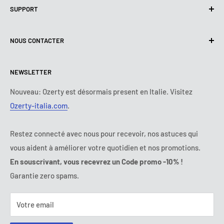
SUPPORT
Utilisation de cookies (RGPD)
Conditions d'utilisation
A propos de nous
NOUS CONTACTER
Politique de livraison
Nous contacter
Politique de retours et de Remboursements
Tous les produits
Lundi :
9:00 - 18:00
NEWSLETTER
Mardi :
9:00 - 18:00
Conditions de paiement
Mentions légales
Mercredi :
9:00 - 18:00
Termes et conditions d'abonnement
FAQ
Nouveau: Ozerty est désormais present en Italie. Visitez
Jeudi :
9:00 - 18:00
Ozerty-italia.com
.
Règlement en Ligne des Litiges
Vendredi :
9:00 - 18:00
Ozerty assure votre sécurité
Samedi - Dimanche :
fermé
Restez connecté avec nous pour recevoir, nos astuces qui
Tel:
09 70 01 97 37
vous aident à améliorer votre quotidien et nos promotions.
E-mail:
contact@ozerty-france.com
En souscrivant, vous recevrez un Code promo -10% !
Garantie zero spams.
Votre email