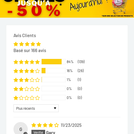
Avis Clients
Basé sur 166 avis
84%
(139)
16%
(26)
1%
(1)
0%
(0)
0%
(0)
Sort by
11/23/2025
G
Gary