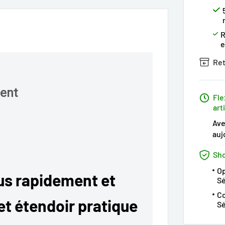
R
Ret
ent
Fle
art
Ave
auj
Sho
Op
us rapidement et
S
Co
et étendoir pratique
Sé