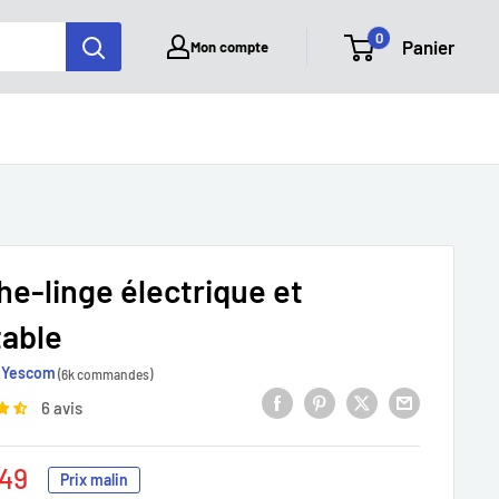
0
Panier
Mon compte
he-linge électrique et
table
Yescom
(6k commandes)
6 avis
49
Prix malin