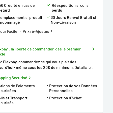
5€ Crédité en cas de
Réexpédition si colis
retard
perdu
emplacement si produit
30 Jours Renvoi Gratuit si
endommagé
Non-Livraison
our Facile
Prix ré-Ajustés
xpay : la liberté de commander, dès le premier
icle
c Flexpay, commandez ce qui vous plaît dès
ourd'hui · même sous les 20€ de minimum.
Détails ici
.
pping Sécurisé
tions de Paiements
Protection de vos Données
écurisées
Personnelles
lis et Transport
Protection d'Achat
curisés