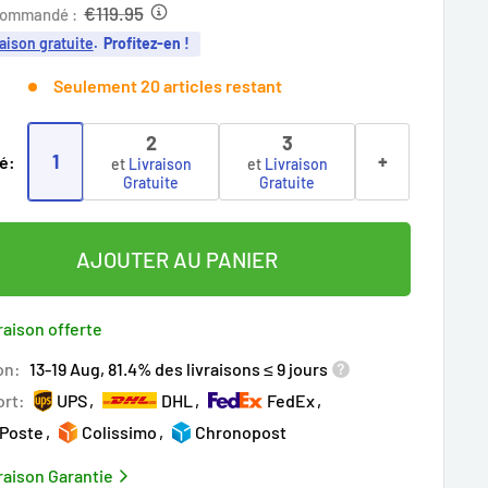
it
€119.95
commandé :
aison gratuite
.
Profitez-en !
Seulement 20 articles restant
2
3
1
+
é:
et
Livraison
et
Livraison
Gratuite
Gratuite
AJOUTER AU PANIER
raison offerte
on:
13-19 Aug, 81.4% des livraisons ≤ 9 jours
ort:
UPS
DHL
FedEx
 Poste
Colissimo
Chronopost
raison Garantie