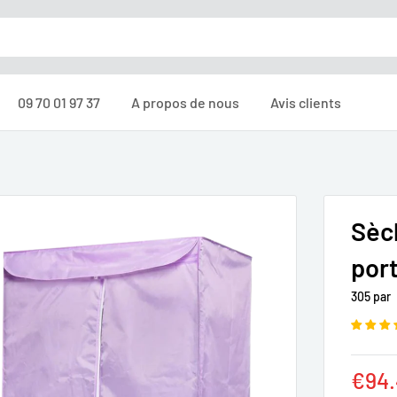
09 70 01 97 37
A propos de nous
Avis clients
Sèc
por
305 par
Prix
€94.