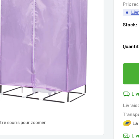
rédu
Prix re
Livr
Stock:
Quantit
Liv
Livrais
Transp
tre souris pour zoomer
La
Liv