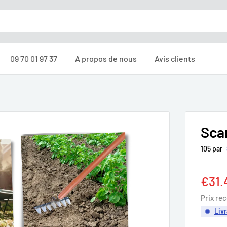
09 70 01 97 37
A propos de nous
Avis clients
Scar
105 par
Prix
€31.
rédu
Prix re
Livr