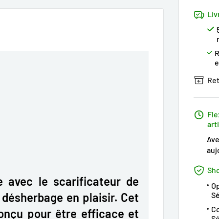
Liv
R
Ret
Fle
art
Ave
auj
Sho
e avec le scarificateur de
Op
S
 désherbage en plaisir. Cet
Co
onçu pour être efficace et
Sé