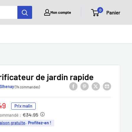
0
Panier
Mon compte
ificateur de jardin rapide
Slhenay
(7k commandes)
49
Prix malin
it
€34.95
commandé :
aison gratuite
.
Profitez-en !