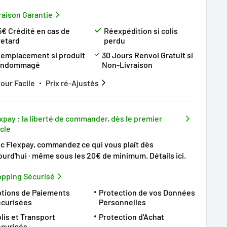
raison Garantie
5€ Crédité en cas de
Réexpédition si colis
retard
perdu
emplacement si produit
30 Jours Renvoi Gratuit si
endommagé
Non-Livraison
our Facile
Prix ré-Ajustés
xpay : la liberté de commander, dès le premier
icle
c Flexpay, commandez ce qui vous plaît dès
ourd'hui · même sous les 20€ de minimum.
Détails ici
.
pping Sécurisé
tions de Paiements
Protection de vos Données
écurisées
Personnelles
lis et Transport
Protection d'Achat
curisés