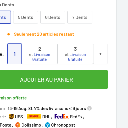
4 Dents
nts
5 Dents
6 Dents
7 Dents
Seulement 20 articles restant
2
3
1
+
é:
et
Livraison
et
Livraison
Gratuite
Gratuite
AJOUTER AU PANIER
raison offerte
on:
13-19 Aug, 81.4% des livraisons ≤ 9 jours
ort:
UPS
DHL
FedEx
 Poste
Colissimo
Chronopost