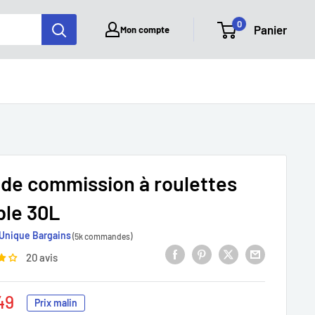
0
Panier
Mon compte
 de commission à roulettes
ble 30L
Unique Bargains
(5k commandes)
20 avis
49
Prix malin