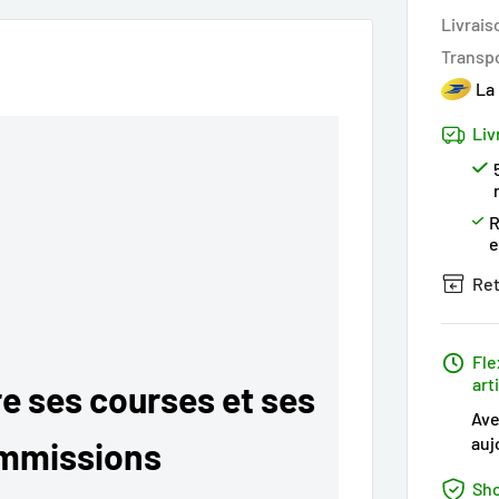
Livrais
Transp
La
Liv
R
Ret
Fle
art
e ses courses et ses
Ave
auj
ommissions
Sho