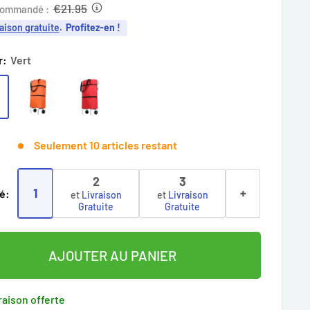
it
€21.95
commandé :
aison gratuite
.
Profitez-en !
r:
Vert
Seulement 10 articles restant
2
3
1
+
é:
et
Livraison
et
Livraison
Gratuite
Gratuite
AJOUTER AU PANIER
raison offerte