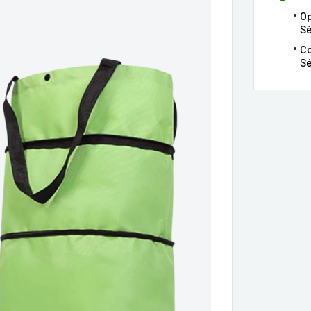
Op
S
Co
Sé