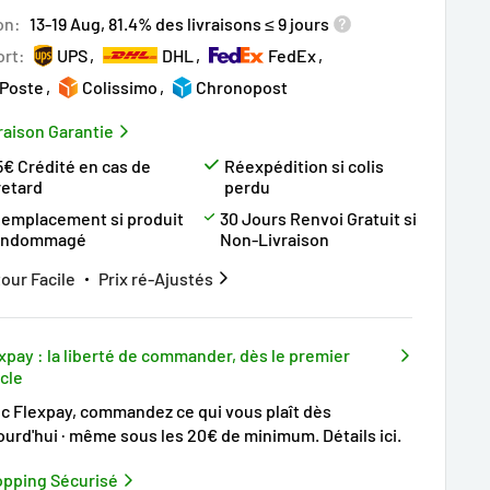
on:
13-19 Aug, 81.4% des livraisons ≤ 9 jours
ort:
UPS
DHL
FedEx
 Poste
Colissimo
Chronopost
raison Garantie
5€ Crédité en cas de
Réexpédition si colis
retard
perdu
emplacement si produit
30 Jours Renvoi Gratuit si
endommagé
Non-Livraison
our Facile
Prix ré-Ajustés
xpay : la liberté de commander, dès le premier
icle
c Flexpay, commandez ce qui vous plaît dès
ourd'hui · même sous les 20€ de minimum.
Détails ici
.
pping Sécurisé