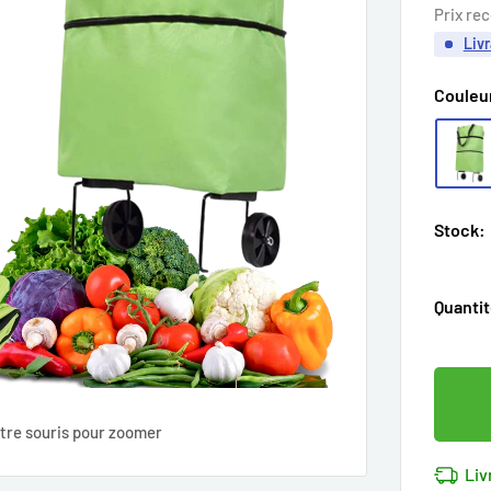
rédu
Prix re
Livr
Couleu
Stock:
Quantit
tre souris pour zoomer
Liv