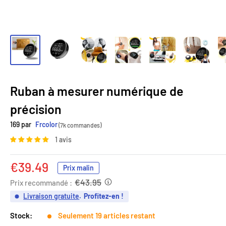
Ruban à mesurer numérique de
précision
169 par
Frcolor
(7k commandes)
1 avis
Prix
€39.49
Prix malin
réduit
€43.95
Prix recommandé :
Livraison gratuite
.
Profitez-en !
Stock:
Seulement 19 articles restant