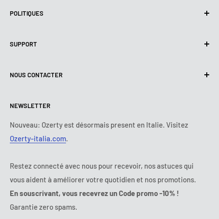
POLITIQUES
Politique de confidentialité
SUPPORT
Utilisation de cookies (RGPD)
Conditions d'utilisation
A propos de nous
NOUS CONTACTER
Politique de livraison
Nous contacter
Politique de retours et de Remboursements
Tous les produits
Lundi :
9:00 - 18:00
NEWSLETTER
Mardi :
9:00 - 18:00
Conditions de paiement
Mentions légales
Mercredi :
9:00 - 18:00
Termes et conditions d'abonnement
FAQ
Nouveau: Ozerty est désormais present en Italie. Visitez
Jeudi :
9:00 - 18:00
Ozerty-italia.com
.
Règlement en Ligne des Litiges
Vendredi :
9:00 - 18:00
Ozerty assure votre sécurité
Samedi - Dimanche :
fermé
Restez connecté avec nous pour recevoir, nos astuces qui
Tel:
09 70 01 97 37
vous aident à améliorer votre quotidien et nos promotions.
E-mail:
contact@ozerty-france.com
En souscrivant, vous recevrez un Code promo -10% !
Garantie zero spams.