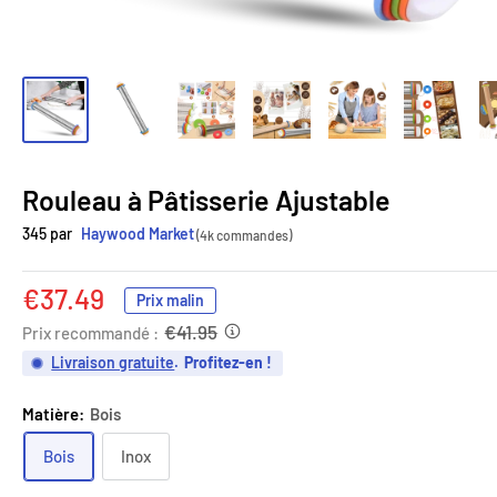
Rouleau à Pâtisserie Ajustable
345 par
Haywood Market
(4k commandes)
Prix
€37.49
Prix malin
réduit
€41.95
Prix recommandé :
Livraison gratuite
.
Profitez-en !
Matière:
Bois
Bois
Inox