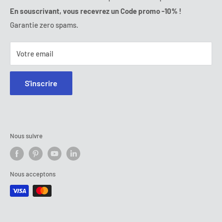
E-mail:
contact@ozerty-france.com
En souscrivant, vous recevrez un Code promo -10% !
Garantie zero spams.
Votre email
S'inscrire
Nous suivre
Nous acceptons