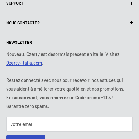
SUPPORT
Utilisation de cookies (RGPD)
Conditions d'utilisation
A propos de nous
NOUS CONTACTER
Politique de livraison
Nous contacter
Politique de retours et de Remboursements
Tous les produits
Lundi :
9:00 - 18:00
NEWSLETTER
Mardi :
9:00 - 18:00
Conditions de paiement
Mentions légales
Mercredi :
9:00 - 18:00
Termes et conditions d'abonnement
FAQ
Nouveau: Ozerty est désormais present en Italie. Visitez
Jeudi :
9:00 - 18:00
Ozerty-italia.com
.
Règlement en Ligne des Litiges
Vendredi :
9:00 - 18:00
Ozerty assure votre sécurité
Samedi - Dimanche :
fermé
Restez connecté avec nous pour recevoir, nos astuces qui
Tel:
09 70 01 97 37
vous aident à améliorer votre quotidien et nos promotions.
E-mail:
contact@ozerty-france.com
En souscrivant, vous recevrez un Code promo -10% !
Garantie zero spams.
Votre email