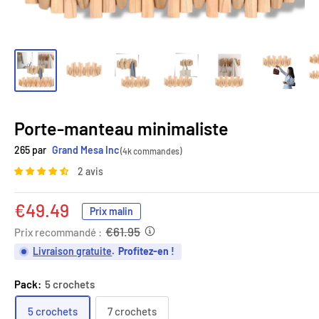
Porte-manteau minimaliste
265 par
Grand Mesa Inc
(4k commandes)
2 avis
Prix
€49.49
Prix malin
réduit
€61.95
Prix recommandé :
Livraison gratuite
.
Profitez-en !
Pack:
5 crochets
5 crochets
7 crochets