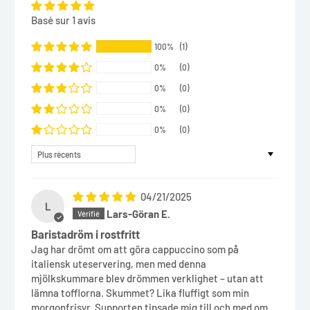
Basé sur 1 avis
100%
(1)
0%
(0)
0%
(0)
0%
(0)
0%
(0)
Sort by
04/21/2025
L
Lars-Göran E.
Baristadröm i rostfritt
Jag har drömt om att göra cappuccino som på
italiensk uteservering, men med denna
mjölkskummare blev drömmen verklighet – utan att
lämna tofflorna. Skummet? Lika fluffigt som min
morgonfrisyr. Supporten tipsade mig till och med om