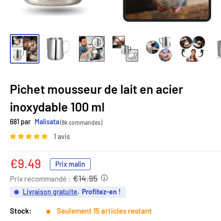
Pichet mousseur de lait en acier
inoxydable 100 ml
681 par
Malisata
(8k commandes)
1 avis
Prix
€9.49
Prix malin
réduit
€14.95
Prix recommandé :
Livraison gratuite
.
Profitez-en !
Stock:
Seulement 15 articles restant