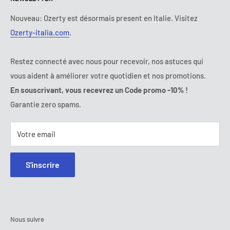
Mardi :
9:00 - 18:00
Conditions de paiement
Mentions légales
Mercredi :
9:00 - 18:00
Termes et conditions d'abonnement
FAQ
Nouveau: Ozerty est désormais present en Italie. Visitez
Jeudi :
9:00 - 18:00
Ozerty-italia.com
.
Règlement en Ligne des Litiges
Vendredi :
9:00 - 18:00
Ozerty assure votre sécurité
Samedi - Dimanche :
fermé
Restez connecté avec nous pour recevoir, nos astuces qui
Tel:
09 70 01 97 37
vous aident à améliorer votre quotidien et nos promotions.
E-mail:
contact@ozerty-france.com
En souscrivant, vous recevrez un Code promo -10% !
Garantie zero spams.
Votre email
S'inscrire
Nous suivre