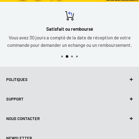
Satisfait ou remboursé
Vous avez 30 jours a compté de la date de réception de votre
commande pour demander un echange ou un remboursement.
POLITIQUES
Politique de confidentialité
SUPPORT
Utilisation de cookies (RGPD)
Conditions d'utilisation
A propos de nous
NOUS CONTACTER
Politique de livraison
Nous contacter
Politique de retours et de Remboursements
Tous les produits
Lundi :
9:00 - 18:00
NEWSLETTER