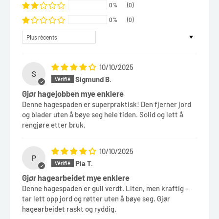
0%
(0)
0%
(0)
Sort by
10/10/2025
S
Sigmund B.
Gjør hagejobben mye enklere
Denne hagespaden er superpraktisk! Den fjerner jord
og blader uten å bøye seg hele tiden. Solid og lett å
rengjøre etter bruk.
10/10/2025
P
Pia T.
Gjør hagearbeidet mye enklere
Denne hagespaden er gull verdt. Liten, men kraftig –
tar lett opp jord og røtter uten å bøye seg. Gjør
hagearbeidet raskt og ryddig.