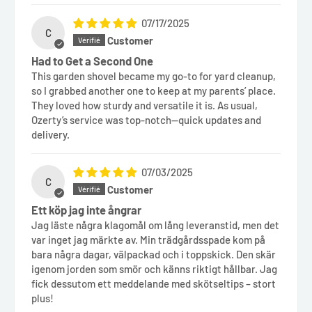
07/17/2025
C
Customer
Had to Get a Second One
This garden shovel became my go-to for yard cleanup,
so I grabbed another one to keep at my parents’ place.
They loved how sturdy and versatile it is. As usual,
Ozerty’s service was top-notch—quick updates and
delivery.
07/03/2025
C
Customer
Ett köp jag inte ångrar
Jag läste några klagomål om lång leveranstid, men det
var inget jag märkte av. Min trädgårdsspade kom på
bara några dagar, välpackad och i toppskick. Den skär
igenom jorden som smör och känns riktigt hållbar. Jag
fick dessutom ett meddelande med skötseltips – stort
plus!