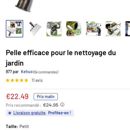
Pelle efficace pour le nettoyage du
jardin
977 par
Kehuo
(5k commandes)
11 avis
Prix
€22.49
Prix malin
réduit
€24.95
Prix recommandé :
Livraison gratuite
.
Profitez-en !
Taille:
Petit