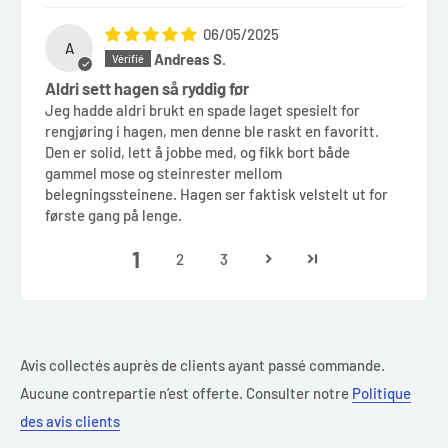
06/05/2025
A
Andreas S.
Aldri sett hagen så ryddig før
Jeg hadde aldri brukt en spade laget spesielt for
rengjøring i hagen, men denne ble raskt en favoritt.
Den er solid, lett å jobbe med, og fikk bort både
gammel mose og steinrester mellom
belegningssteinene. Hagen ser faktisk velstelt ut for
første gang på lenge.
1
2
3
Avis collectés auprès de clients ayant passé commande.
Aucune contrepartie n’est offerte. Consulter notre
Politique
des avis clients