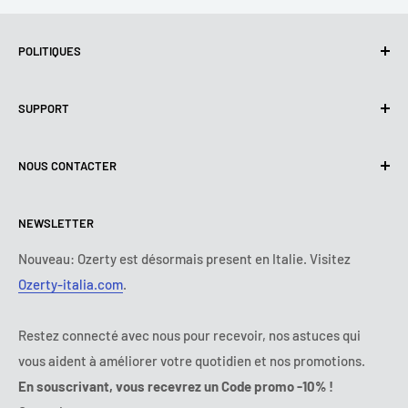
POLITIQUES
Politique de confidentialité
SUPPORT
Utilisation de cookies (RGPD)
Conditions d'utilisation
A propos de nous
NOUS CONTACTER
Politique de livraison
Nous contacter
Politique de retours et de Remboursements
Tous les produits
Lundi :
9:00 - 18:00
NEWSLETTER
Mardi :
9:00 - 18:00
Conditions de paiement
Mentions légales
Mercredi :
9:00 - 18:00
Termes et conditions d'abonnement
FAQ
Nouveau: Ozerty est désormais present en Italie. Visitez
Jeudi :
9:00 - 18:00
Ozerty-italia.com
.
Règlement en Ligne des Litiges
Vendredi :
9:00 - 18:00
Ozerty assure votre sécurité
Samedi - Dimanche :
fermé
Restez connecté avec nous pour recevoir, nos astuces qui
Tel:
09 70 01 97 37
vous aident à améliorer votre quotidien et nos promotions.
E-mail:
contact@ozerty-france.com
En souscrivant, vous recevrez un Code promo -10% !