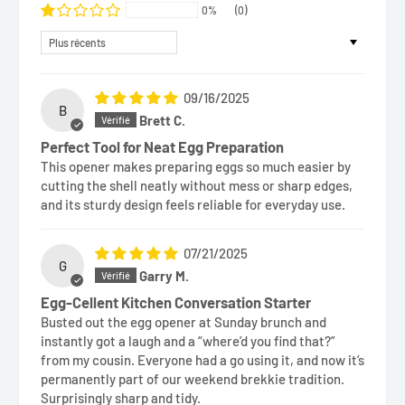
0%
(0)
Sort by
09/16/2025
B
Brett C.
Perfect Tool for Neat Egg Preparation
This opener makes preparing eggs so much easier by
cutting the shell neatly without mess or sharp edges,
and its sturdy design feels reliable for everyday use.
07/21/2025
G
Garry M.
Egg-Cellent Kitchen Conversation Starter
Busted out the egg opener at Sunday brunch and
instantly got a laugh and a “where’d you find that?”
from my cousin. Everyone had a go using it, and now it’s
permanently part of our weekend brekkie tradition.
Surprisingly sharp and tidy.