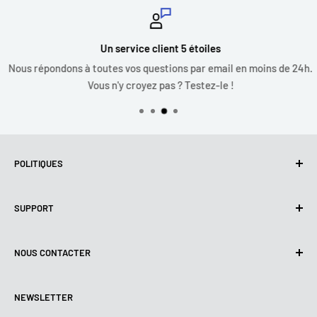
Un service client 5 étoiles
Nous répondons à toutes vos questions par email en moins de 24h.
Vous n'y croyez pas ? Testez-le !
POLITIQUES
Politique de confidentialité
SUPPORT
Utilisation de cookies (RGPD)
Conditions d'utilisation
A propos de nous
NOUS CONTACTER
Politique de livraison
Nous contacter
Politique de retours et de Remboursements
Tous les produits
Lundi :
9:00 - 18:00
NEWSLETTER
Mardi :
9:00 - 18:00
Conditions de paiement
Mentions légales