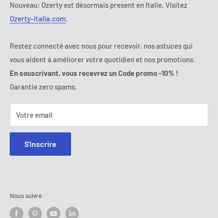
Mercredi :
9:00 - 18:00
Termes et conditions d'abonnement
FAQ
Nouveau: Ozerty est désormais present en Italie. Visitez
Jeudi :
9:00 - 18:00
Ozerty-italia.com
.
Règlement en Ligne des Litiges
Vendredi :
9:00 - 18:00
Ozerty assure votre sécurité
Samedi - Dimanche :
fermé
Restez connecté avec nous pour recevoir, nos astuces qui
Tel:
09 70 01 97 37
vous aident à améliorer votre quotidien et nos promotions.
E-mail:
contact@ozerty-france.com
En souscrivant, vous recevrez un Code promo -10% !
Garantie zero spams.
Votre email
S'inscrire
Nous suivre