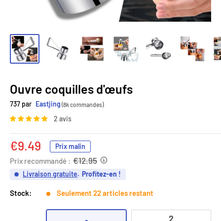
Ouvre coquilles d'œufs
737 par
Eastjing
(8k commandes)
2 avis
Prix
€9.49
Prix malin
réduit
€12.95
Prix recommandé :
Livraison gratuite
.
Profitez-en !
Stock:
Seulement 22 articles restant
2