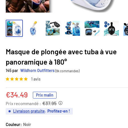
Masque de plongée avec tuba à vue
panoramique à 180°
145 par
Wildhorn Outfitters
(9k commandes)
1 avis
Prix
€34.49
Prix malin
réduit
€37.95
Prix recommandé :
Livraison gratuite
.
Profitez-en !
Couleur:
Noir