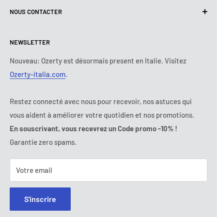
NOUS CONTACTER
Politique de livraison
Nous contacter
Politique de retours et de Remboursements
Tous les produits
Lundi :
9:00 - 18:00
NEWSLETTER
Mardi :
9:00 - 18:00
Conditions de paiement
Mentions légales
Mercredi :
9:00 - 18:00
Termes et conditions d'abonnement
FAQ
Nouveau: Ozerty est désormais present en Italie. Visitez
Jeudi :
9:00 - 18:00
Ozerty-italia.com
.
Règlement en Ligne des Litiges
Vendredi :
9:00 - 18:00
Ozerty assure votre sécurité
Samedi - Dimanche :
fermé
Restez connecté avec nous pour recevoir, nos astuces qui
Tel:
09 70 01 97 37
vous aident à améliorer votre quotidien et nos promotions.
E-mail:
contact@ozerty-france.com
En souscrivant, vous recevrez un Code promo -10% !
Garantie zero spams.
Votre email
S'inscrire