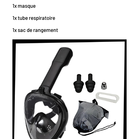
1x masque
1x tube respiratoire
1x sac de rangement