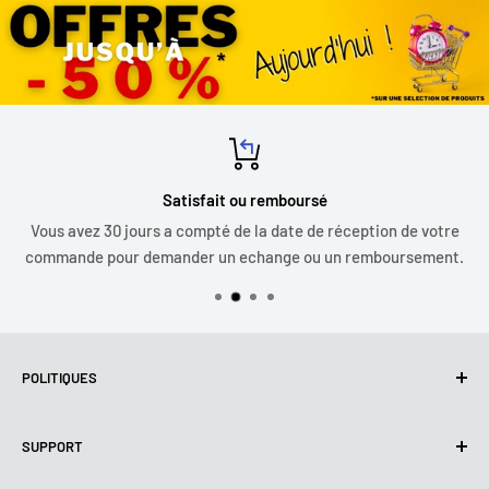
Satisfait ou remboursé
Vous avez 30 jours a compté de la date de réception de votre
commande pour demander un echange ou un remboursement.
POLITIQUES
Politique de confidentialité
SUPPORT
Utilisation de cookies (RGPD)
Conditions d'utilisation
A propos de nous