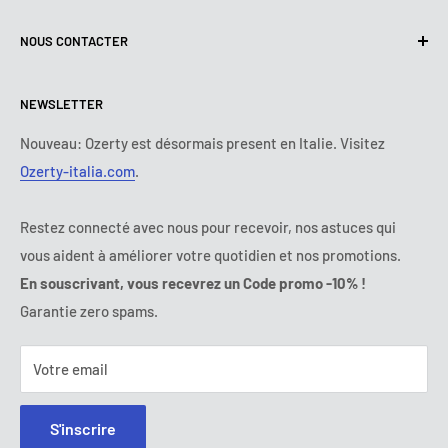
Conditions d'utilisation
A propos de nous
NOUS CONTACTER
Politique de livraison
Nous contacter
Politique de retours et de Remboursements
Tous les produits
Lundi :
9:00 - 18:00
NEWSLETTER
Mardi :
9:00 - 18:00
Conditions de paiement
Mentions légales
Mercredi :
9:00 - 18:00
Termes et conditions d'abonnement
FAQ
Nouveau: Ozerty est désormais present en Italie. Visitez
Jeudi :
9:00 - 18:00
Ozerty-italia.com
.
Règlement en Ligne des Litiges
Vendredi :
9:00 - 18:00
Ozerty assure votre sécurité
Samedi - Dimanche :
fermé
Restez connecté avec nous pour recevoir, nos astuces qui
Tel:
09 70 01 97 37
vous aident à améliorer votre quotidien et nos promotions.
E-mail:
contact@ozerty-france.com
En souscrivant, vous recevrez un Code promo -10% !
Garantie zero spams.
Votre email
S'inscrire