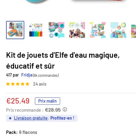
Kit de jouets d'Elfe d'eau magique,
éducatif et sûr
417 par
Fridja
(6k commandes)
24 avis
Prix
€25.49
Prix malin
réduit
€28.95
Prix recommandé :
Livraison gratuite
.
Profitez-en !
Pack:
6 flacons