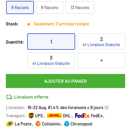
6 flacons
9 flacons
13 flacons
Stock:
Seulement 11 articles restant
2
1
Quantité:
et
Livraison Gratuite
3
+
et
Livraison Gratuite
AJOUTER AU PANIER
Livraison offerte
Livraison:
16-22 Aug, 81.4% des livraisons ≤ 9 jours
Transport:
UPS
DHL
FedEx
La Poste
Colissimo
Chronopost