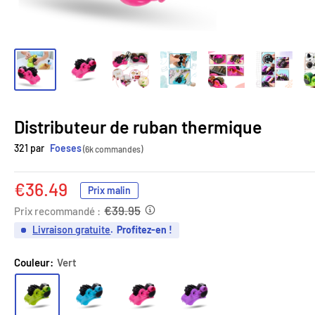
Distributeur de ruban thermique
321 par
Foeses
(6k commandes)
Prix
€36.49
Prix malin
réduit
€39.95
Prix recommandé :
Livraison gratuite
.
Profitez-en !
Couleur:
Vert