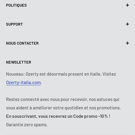
POLITIQUES
Politique de confidentialité
SUPPORT
Utilisation de cookies (RGPD)
Conditions d'utilisation
A propos de nous
NOUS CONTACTER
Politique de livraison
Nous contacter
Politique de retours et de Remboursements
Tous les produits
Lundi :
9:00 - 18:00
NEWSLETTER
Mardi :
9:00 - 18:00
Conditions de paiement
Mentions légales
Mercredi :
9:00 - 18:00
Termes et conditions d'abonnement
FAQ
Nouveau: Ozerty est désormais present en Italie. Visitez
Jeudi :
9:00 - 18:00
Ozerty-italia.com
.
Règlement en Ligne des Litiges
Vendredi :
9:00 - 18:00
Ozerty assure votre sécurité
Samedi - Dimanche :
fermé
Restez connecté avec nous pour recevoir, nos astuces qui
Tel:
09 70 01 97 37
vous aident à améliorer votre quotidien et nos promotions.
E-mail:
contact@ozerty-france.com
En souscrivant, vous recevrez un Code promo -10% !
Garantie zero spams.