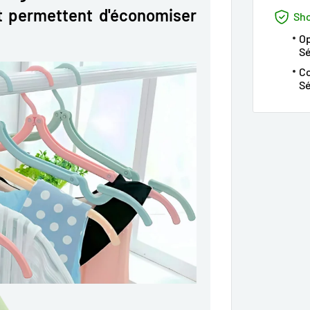
t permettent d'économiser
Sho
Op
S
Co
Sé