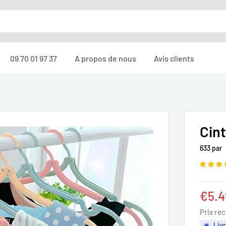
09 70 01 97 37
A propos de nous
Avis clients
Cint
633 par
Prix
€5.4
rédu
Prix re
Livr