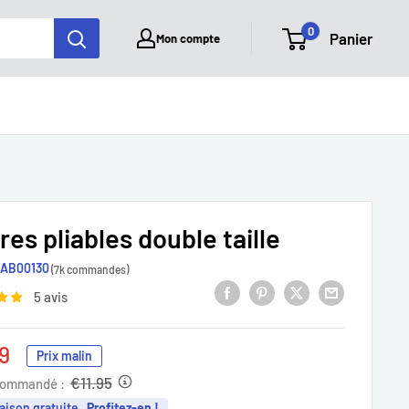
0
Panier
Mon compte
res pliables double taille
AB00130
(7k commandes)
5 avis
9
Prix malin
it
€11.95
commandé :
aison gratuite
.
Profitez-en !