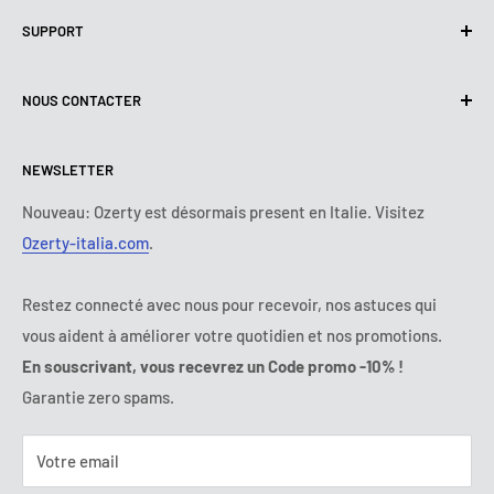
Politique de confidentialité
SUPPORT
Utilisation de cookies (RGPD)
Conditions d'utilisation
A propos de nous
NOUS CONTACTER
Politique de livraison
Nous contacter
Politique de retours et de Remboursements
Tous les produits
Lundi :
9:00 - 18:00
NEWSLETTER
Mardi :
9:00 - 18:00
Conditions de paiement
Mentions légales
Mercredi :
9:00 - 18:00
Termes et conditions d'abonnement
FAQ
Nouveau: Ozerty est désormais present en Italie. Visitez
Jeudi :
9:00 - 18:00
Ozerty-italia.com
.
Règlement en Ligne des Litiges
Vendredi :
9:00 - 18:00
Ozerty assure votre sécurité
Samedi - Dimanche :
fermé
Restez connecté avec nous pour recevoir, nos astuces qui
Tel:
09 70 01 97 37
vous aident à améliorer votre quotidien et nos promotions.
E-mail:
contact@ozerty-france.com
En souscrivant, vous recevrez un Code promo -10% !
Garantie zero spams.
Votre email