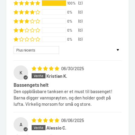
100%
(2)
0%
(0)
0%
(0)
0%
(0)
0%
(0)
Sort by
06/30/2025
K
Kristian K.
Bassengets helt
Den oppblåsbare tanksen er et must til bassenget!
Barna digger vannsprøyten, og den holder godt på
lufta. Virkelig morsom for små og store.
06/06/2025
A
Alessio C.