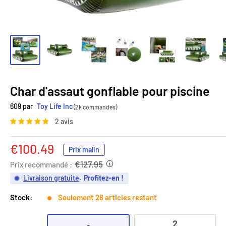
Char d'assaut gonflable pour piscine
609 par
Toy Life Inc
(2k commandes)
2 avis
Prix
€100.49
Prix malin
réduit
€127.95
Prix recommandé :
Livraison gratuite
.
Profitez-en !
Stock:
Seulement 28 articles restant
2