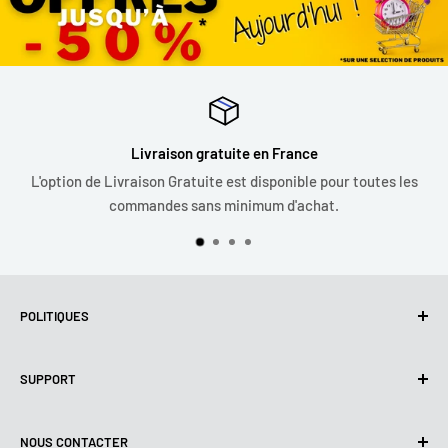
Livraison gratuite en France
L'option de Livraison Gratuite est disponible pour toutes les
commandes sans minimum d'achat.
POLITIQUES
Politique de confidentialité
SUPPORT
Utilisation de cookies (RGPD)
Conditions d'utilisation
A propos de nous
NOUS CONTACTER
Politique de livraison
Nous contacter