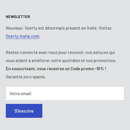
Politique de retours et de Remboursements
Tous les produits
Lundi :
9:00 - 18:00
NEWSLETTER
Mardi :
9:00 - 18:00
Conditions de paiement
Mentions légales
Mercredi :
9:00 - 18:00
Termes et conditions d'abonnement
FAQ
Nouveau: Ozerty est désormais present en Italie. Visitez
Jeudi :
9:00 - 18:00
Ozerty-italia.com
.
Règlement en Ligne des Litiges
Vendredi :
9:00 - 18:00
Ozerty assure votre sécurité
Samedi - Dimanche :
fermé
Restez connecté avec nous pour recevoir, nos astuces qui
Tel:
09 70 01 97 37
vous aident à améliorer votre quotidien et nos promotions.
E-mail:
contact@ozerty-france.com
En souscrivant, vous recevrez un Code promo -10% !
Garantie zero spams.
Votre email
S'inscrire