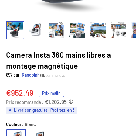
Caméra Insta 360 mains libres à
montage magnétique
897 par
Randolph
(8k commandes)
Prix
€952.49
Prix malin
réduit
€1,202.95
Prix recommandé :
Livraison gratuite
.
Profitez-en !
Couleur:
Blanc