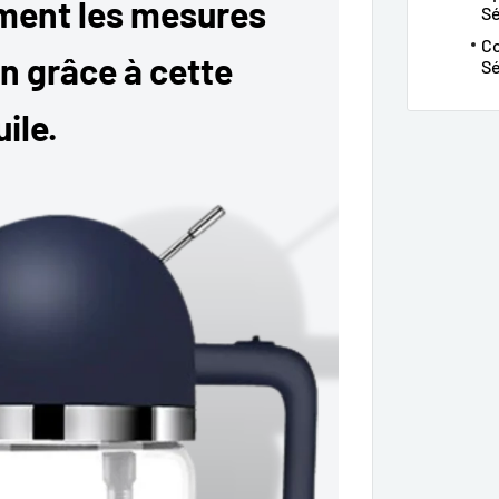
ement les mesures
S
Co
on grâce à cette
Sé
uile.