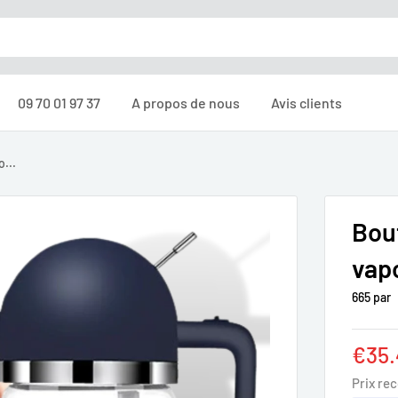
09 70 01 97 37
A propos de nous
Avis clients
o...
Bout
vap
665 par
Prix
€35.
rédu
Prix re