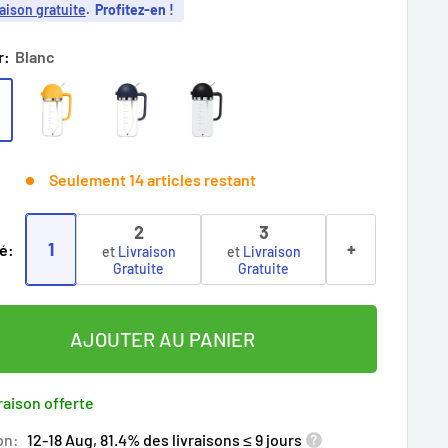
aison gratuite
.
Profitez-en !
r:
Blanc
Seulement 14 articles restant
2
3
1
+
é:
et
Livraison
et
Livraison
Gratuite
Gratuite
AJOUTER AU PANIER
raison offerte
on:
12-18 Aug, 81.4% des livraisons ≤ 9 jours