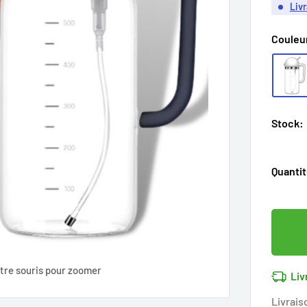
Livr
Couleu
Stock:
Quantit
tre souris pour zoomer
Liv
Livrais