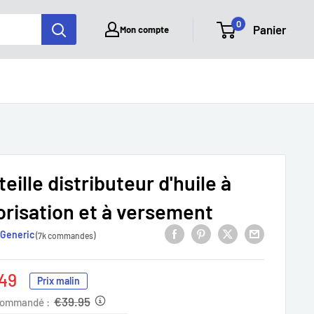
0
Panier
Mon compte
eille distributeur d'huile à
orisation et à versement
Generic
(7k commandes)
49
Prix malin
it
€39.95
commandé :