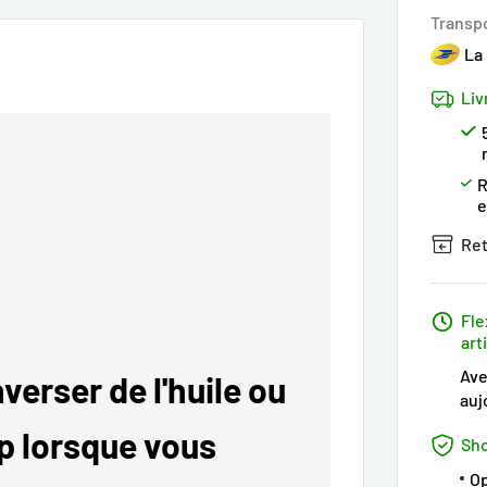
Transp
La
Liv
R
Ret
Fle
art
Ave
verser de l'huile ou
auj
op lorsque vous
Sho
Op