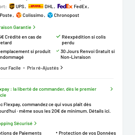
ort:
UPS
DHL
FedEx
 Poste
Colissimo
Chronopost
raison Garantie
5€ Crédité en cas de
Réexpédition si colis
retard
perdu
emplacement si produit
30 Jours Renvoi Gratuit si
endommagé
Non-Livraison
our Facile
Prix ré-Ajustés
xpay : la liberté de commander, dès le premier
icle
c Flexpay, commandez ce qui vous plaît dès
ourd'hui · même sous les 20€ de minimum.
Détails ici
.
pping Sécurisé
tions de Paiements
Protection de vos Données