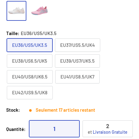
Taille:
EU36/US5/UK3.5
EU36/US5/UK3.5
EU37/US5.5/UK4
EU38/US6.5/UK5
EU39/US7/UK5.5
EU40/US8/UK6.5
EU41/US8.5/UK7
EU42/US9.5/UK8
Stock:
Seulement 17 articles restant
2
1
Quantité:
et
Livraison Gratuite