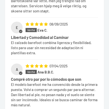
Barfotskoene var lette, men jeg trengte råd om
størrelsen. Servicen hjalp meg å velge riktig, og
skoene sitter som støpt.
08/09/2025
E
Eva C.
Libertad y Comodidad al Caminar
El calzado barefoot combina ligereza y flexibilidad,
listo para usar sin necesidad de adaptación ni
plantillas extra.
07/04/2025
A
Ana B.B.C.
Compré otro par por lo cómodos que son
El modelo barefoot me ha convencido desde la primera
puesta. Volví a comprar un segundo par para alternar.
Dan libertad al pie, no pesan nada y el suelo se siente
sin ser incómodo. Ideales si se busca caminar de forma
más natural.