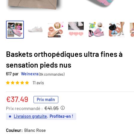
Baskets orthopédiques ultra fines à
sensation pieds nus
617 par
Weinexra
(8k commandes)
11 avis
Prix
€37.49
Prix malin
réduit
€41.95
Prix recommandé :
Livraison gratuite
.
Profitez-en !
Couleur:
Blanc Rose