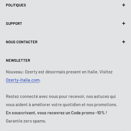
POLITIQUES
Politique de confidentialité
SUPPORT
Utilisation de cookies (RGPD)
Conditions d'utilisation
A propos de nous
NOUS CONTACTER
Politique de livraison
Nous contacter
Politique de retours et de Remboursements
Tous les produits
Lundi :
9:00 - 18:00
NEWSLETTER
Mardi :
9:00 - 18:00
Conditions de paiement
Mentions légales
Mercredi :
9:00 - 18:00
Termes et conditions d'abonnement
FAQ
Nouveau: Ozerty est désormais present en Italie. Visitez
Jeudi :
9:00 - 18:00
Ozerty-italia.com
.
Règlement en Ligne des Litiges
Vendredi :
9:00 - 18:00
Ozerty assure votre sécurité
Samedi - Dimanche :
fermé
Restez connecté avec nous pour recevoir, nos astuces qui
Tel:
09 70 01 97 37
vous aident à améliorer votre quotidien et nos promotions.
E-mail:
contact@ozerty-france.com
En souscrivant, vous recevrez un Code promo -10% !
Garantie zero spams.